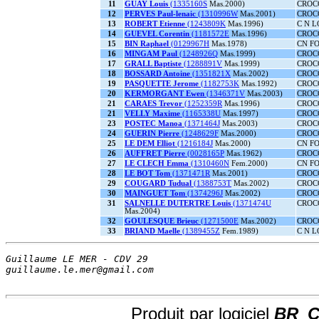
11
GUAY Louis
(1335160S
Mas.2000)
CROC
12
PERVES Paul-lenaic
(1310996W
Mas.2001)
CROC
13
ROBERT Etienne
(1243809K
Mas.1996)
C N 
14
GUEVEL Corentin
(1181572E
Mas.1996)
CROC
15
BIN Raphael
(0129967H
Mas.1978)
CN F
16
MINGAM Paul
(1248926Q
Mas.1999)
CROC
17
GRALL Baptiste
(1288891V
Mas.1999)
CROC
18
BOSSARD Antoine
(1351821X
Mas.2002)
CROC
19
PASQUETTE Jerome
(1182753K
Mas.1992)
CROC
20
KERMORGANT Ewen
(1346371V
Mas.2003)
CROC
21
CARAES Trevor
(1252359R
Mas.1996)
CROC
21
VELLY Maxime
(1165338U
Mas.1997)
CROC
23
POSTEC Manoa
(1371464J
Mas.2003)
CROC
24
GUERIN Pierre
(1248629F
Mas.2000)
CROC
25
LE DEM Elliot
(1216184J
Mas.2000)
CN F
26
AUFFRET Pierre
(0028165P
Mas.1962)
CROC
27
LE CLECH Emma
(1310460N
Fem.2000)
CN F
28
LE BOT Tom
(1371471R
Mas.2001)
CROC
29
COUGARD Tudual
(1388753T
Mas.2002)
CROC
30
MAINGUET Tom
(1374296J
Mas.2002)
CROC
31
SALNELLE DUTERTRE Louis
(1371474U
CROC
Mas.2004)
32
GOULESQUE Brieuc
(1271500E
Mas.2002)
CROC
33
BRIAND Maelle
(1389455Z
Fem.1989)
C N 
Guillaume LE MER - CDV 29               
guillaume.le.mer@gmail.com              
Produit par logiciel
BR_CH