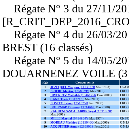
Régate N° 3 du 27/11/20
[R_CRIT_DEP_2016_CROCO
Régate N° 4 du 26/03/20
BREST (16 classés)
Régate N° 5 du 14/05/2
DOUARNENEZ VOILE (3 c
Rgs
Concurrents
1
JEZEQUEL Morgan
(1113927R
Mas.1993)
USAM 
2
BRIERE Martin
(1358539V
Mas.2000)
CROC
3
DIVERREZ Mathilde
(1346175R
Fem.2000)
CROC
4
CANN Thelo
(1313213F
Mas.2001)
CROC
5
POSTEC Taina
(1351825B
Fem.2000)
CROC
6
DOURMAP Titouan
(1371466L
Mas.2000)
CROC
7
RAGUENES-SCALABRIN Segal
(1331869P
CROC
Mas.2001)
8
MILLE Martial
(0714934Y
Mas.1974)
CN F
9
MOREAU Mathieu
(1315046Q
Mas.2000)
C N 
10
ACQUITTER Anna
(1268903Z
Fem.2001)
C N 