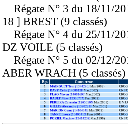
Régate N° 3 du 18/11/2
18 ] BREST (9 classés)
Régate N° 4 du 25/11/2
DZ VOILE (5 classés)
Régate N° 5 du 02/12/2
ABER WRACH (5 classés)
Rgs
Concurrents
1
MAINGUET Tom
(1374296J
Mas.2002)
CROC
2
DAVY Colin
(1408013F
Mas.2002)
CN F
3
FLAO Meven
(1408169T
Mas.2002)
CROC
4
RAULT Nine
(1330677X
Fem.2002)
CROC
5
PEREIRA Corentin
(1265556N
Mas.2001)
E V 
6
GILLES Alexandre
(1398221F
Mas.2001)
CROC
7
MARION Come
(1410484E
Mas.2002)
CROC
8
TANNE Enora
(1340541X
Fem.2001)
CROC
9
PORIEL Maxime
(1341423R
Mas.1996)
CN F