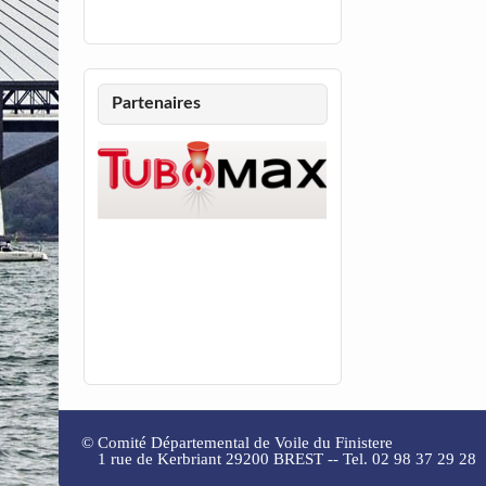
Partenaires
©
Comité Départemental de Voile du Finistere
1 rue de Kerbriant 29200 BREST -- Tel. 02 98 37 29 28