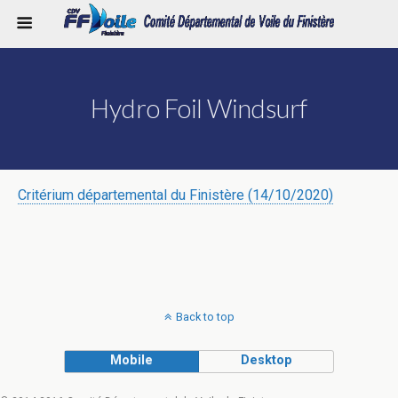
Hydro Foil Windsurf
Critérium départemental du Finistère (14/10/2020)
Back to top
Mobile
Desktop