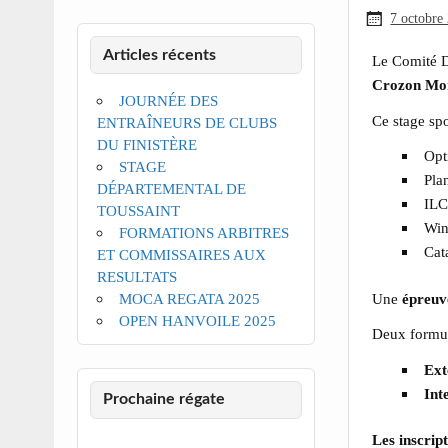
7 octobre
Articles récents
Le Comité D
Crozon Mo
JOURNÉE DES
Ce stage spo
ENTRAÎNEURS DE CLUBS
DU FINISTÈRE
Opt
STAGE
Pla
DÉPARTEMENTAL DE
IL
TOUSSAINT
Win
FORMATIONS ARBITRES
Cat
ET COMMISSAIRES AUX
RESULTATS
MOCA REGATA 2025
Une
épreuv
OPEN HANVOILE 2025
Deux formul
Ext
Int
Prochaine régate
Les inscript