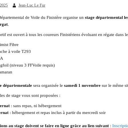
 2025
Jean-Luc Le Fur
épartemental de Voile du Finistère organise un
stage départemental le
rgat
.
rtif est ouvert à tous les coureurs Finistériens évoluant en régate dans le
imist Fibre
nche à voile T293
CA
gfoil (niveau 3 FFVoile requis)
amaran
e départementale
sera organisée le
samedi 1 novembre
sur le même si
es de stage vous sont proposées :
ernat
: sans repas, ni hébergement
ernat
: hébergement et repas inclus à partir du mercredi soir
ions au stage doivent se faire en ligne grâce au lien suivant
:
Inscript