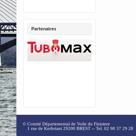
Partenaires
©
Comité Départemental de Voile du Finistere
1 rue de Kerbriant 29200 BREST -- Tel. 02 98 37 29 28