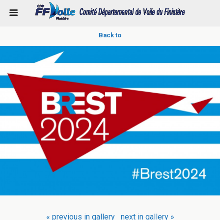
Back to
« previous in gallery
next in gallery »