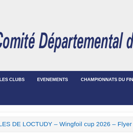
LES CLUBS
EVENEMENTS
CHAMPIONNATS DU FIN
LES DE LOCTUDY – Wingfoil cup 2026 – Flye