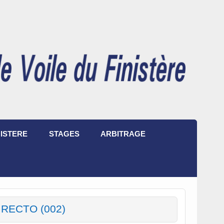
ISTERE
STAGES
ARBITRAGE
r RECTO (002)