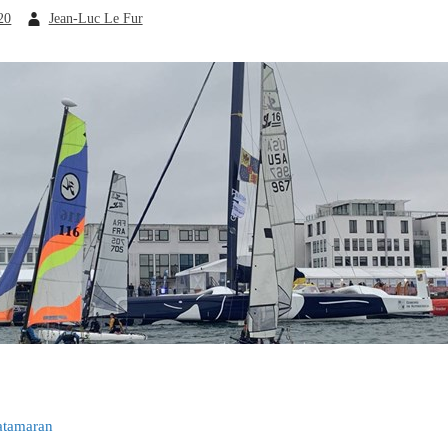
20
Jean-Luc Le Fur
atamaran