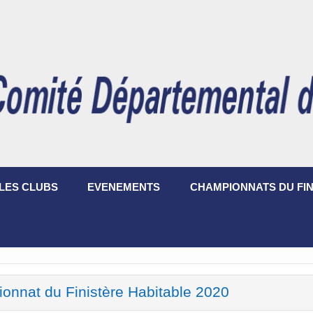
LES CLUBS
EVENEMENTS
CHAMPIONNATS DU FIN
onnat du Finistère Habitable 2020