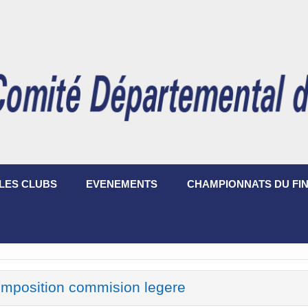
LES CLUBS
EVENEMENTS
CHAMPIONNATS DU FIN
mposition commision legere