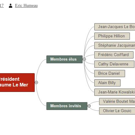
17
Eric Humeau