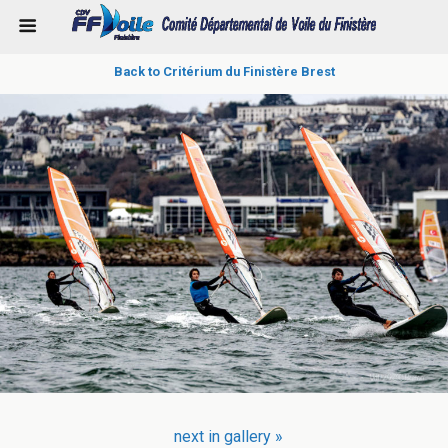
Back to Critérium du Finistère Brest
next in gallery »