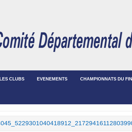
LES CLUBS
EVENEMENTS
CHAMPIONNATS DU FIN
8045_5229301040418912_2172941611280399