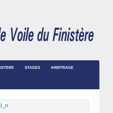
ISTERE
STAGES
ARBITRAGE
0_n