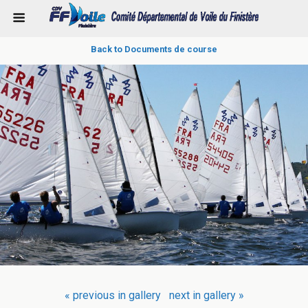
Back to Documents de course
« previous in gallery
next in gallery »