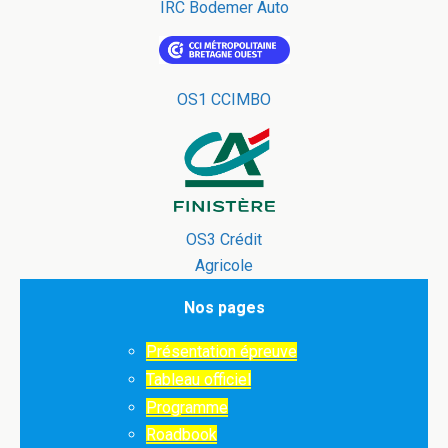
IRC Bodemer Auto
OS1 CCIMBO
OS3 Crédit
Agricole
Nos pages
Présentation épreuve
Tableau officiel
Programme
Roadbook