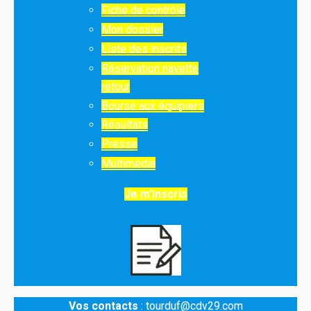
Fiche de contrôle
Mon dossier
Liste des inscrits
Réservation navette
retour
Bourse aux équipiers
Résultats
Presse
Multimédia
Je m’inscris
Vos contacts
: tourduf@cdv29.com