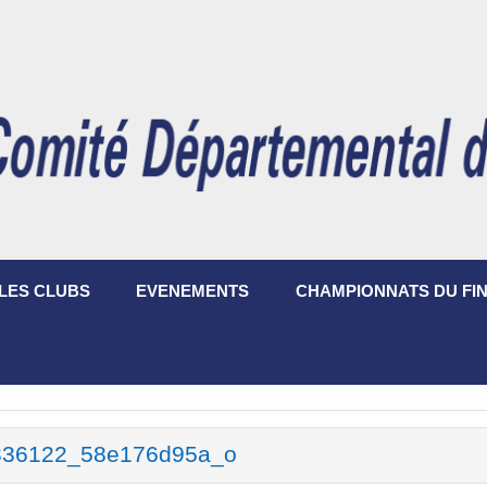
LES CLUBS
EVENEMENTS
CHAMPIONNATS DU FIN
336122_58e176d95a_o