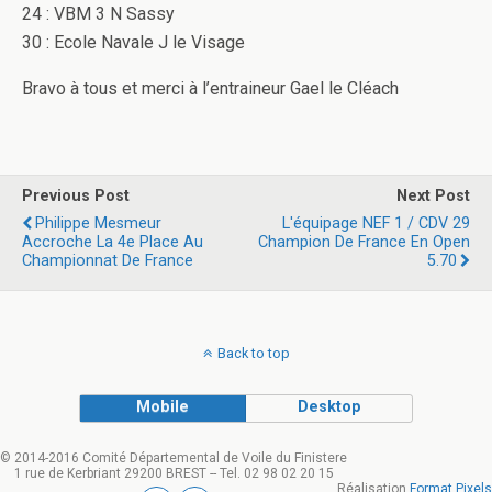
24 : VBM 3 N Sassy
30 : Ecole Navale J le Visage
Bravo à tous et merci à l’entraineur Gael le Cléach
Previous Post
Next Post
Philippe Mesmeur
L'équipage NEF 1 / CDV 29
Accroche La 4e Place Au
Champion De France En Open
Championnat De France
5.70
Back to top
Mobile
Desktop
© 2014-2016 Comité Départemental de Voile du Finistere
1 rue de Kerbriant 29200 BREST -- Tel. 02 98 02 20 15
Réalisation
Format Pixels